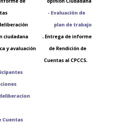
 del informe de
opinión
Ciudadana
de Cuentas
- Evaluación de
 la deliberación
plan
de trabajo
ón ciudadana . Entrega de informe
ica y avaluación
de
Rendición de
adana
Cuentas
al CPCCS.
ticipantes
aciones
deliberacion
e Cuentas