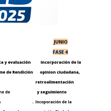
JUNIO
FASE 4
ca y evaluación
Incorporación de la
e de Rendición
opinion ciudadana,
retroalimentación
l informe de
y seguimiento
entas . Incoporación de la