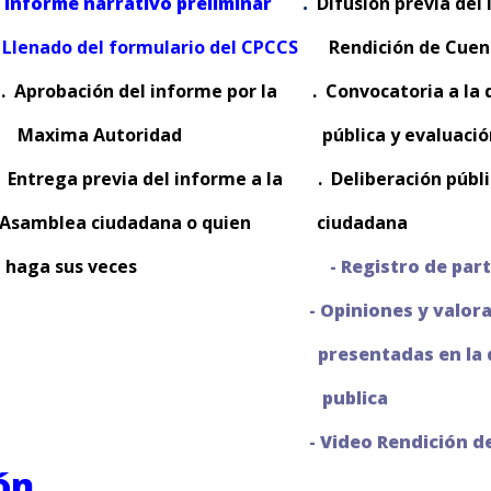
-
Informe narrativo preliminar
.
Difusión previa
 Llenado del formulario del CPCCS
Rendición 
. Aprobación del informe por la
. Convocatoria a
Maxima Autoridad
pública
y evaluaci
. Entrega previa del informe a la
. Deliberación públ
Asamblea ciudadana o quien
ciud
ga sus veces
- Registro de par
- Opiniones y valor
presentadas en la 
publica
- Video Rendición d
ón