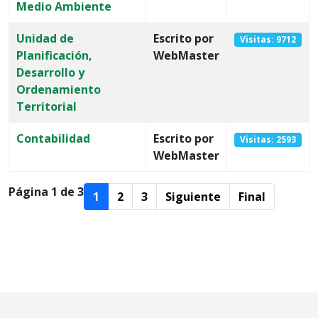
Medio Ambiente
Unidad de
Escrito por
Visitas: 9712
Planificación,
WebMaster
Desarrollo y
Ordenamiento
Territorial
Contabilidad
Escrito por
Visitas: 2593
WebMaster
Página 1 de 3
1
2
3
Siguiente
Final