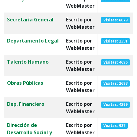
WebMaster
Secretaría General
Escrito por
Visitas: 6079
WebMaster
Departamento Legal
Escrito por
Visitas: 2351
WebMaster
Talento Humano
Escrito por
Visitas: 4696
WebMaster
Obras Públicas
Escrito por
Visitas: 2693
WebMaster
Dep. Financiero
Escrito por
Visitas: 4299
WebMaster
Dirección de
Escrito por
Visitas: 987
Desarrollo Social y
WebMaster